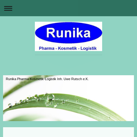
Runika Pharma-Kosmetik-Logistik Inh. Uwe Rutsch e.K.