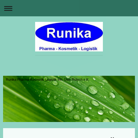
Runika Pharma-Kosmetik-Logistik Inh. Uwe Rutsch e.K.